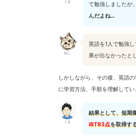
くま
て勉強しましたが
んだよね…
英語を1人で勉強
ねこ
果が出なかったと
しかしながら、その後、英語の
に学習方法、手順を理解してい
結果として、短期
くま
iBT83
点
を取得す