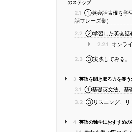
のステップ
2.1
①英会話表現を学習
話フレーズ集）
2.2
②学習した英会話
2.2.1
オンライ
2.3
③実践してみる。
3
英語を聞き取る力を養う
3.1
①基礎英文法、基
3.2
③リスニング、リ
4
英語の独学におすすめの