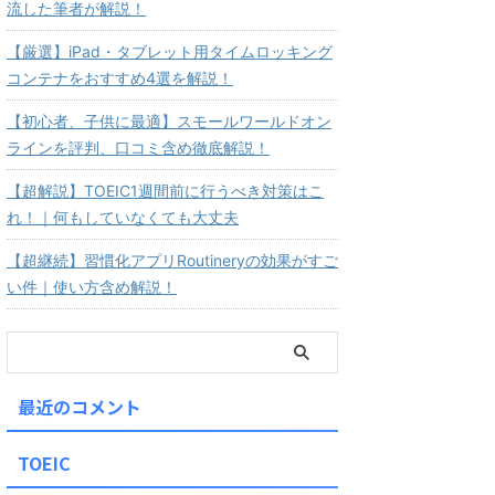
流した筆者が解説！
【厳選】iPad・タブレット用タイムロッキング
コンテナをおすすめ4選を解説！
【初心者、子供に最適】スモールワールドオン
ラインを評判、口コミ含め徹底解説！
【超解説】TOEIC1週間前に行うべき対策はこ
れ！｜何もしていなくても大丈夫
【超継続】習慣化アプリRoutineryの効果がすご
い件｜使い方含め解説！
最近のコメント
TOEIC