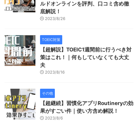
ルドオンラインを評判、口コミ含め徹
底解説！
2023/8/26
TOEIC対策
【超解説】TOEIC1週間前に行うべき対
策はこれ！｜何もしていなくても大丈
夫
2023/8/16
その他
【超継続】習慣化アプリRoutineryの効
果がすごい件｜使い方含め解説！
2023/8/6