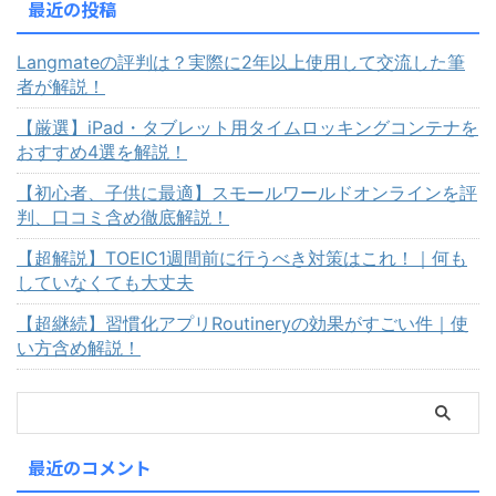
最近の投稿
Langmateの評判は？実際に2年以上使用して交流した筆
者が解説！
【厳選】iPad・タブレット用タイムロッキングコンテナを
おすすめ4選を解説！
【初心者、子供に最適】スモールワールドオンラインを評
判、口コミ含め徹底解説！
【超解説】TOEIC1週間前に行うべき対策はこれ！｜何も
していなくても大丈夫
【超継続】習慣化アプリRoutineryの効果がすごい件｜使
い方含め解説！
最近のコメント